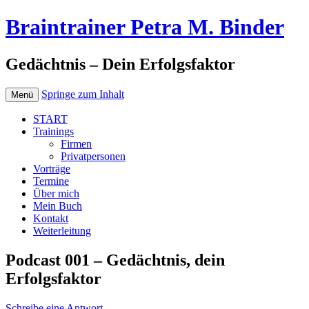
Braintrainer Petra M. Binder
Gedächtnis – Dein Erfolgsfaktor
Springe zum Inhalt
Menü
START
Trainings
Firmen
Privatpersonen
Vorträge
Termine
Über mich
Mein Buch
Kontakt
Weiterleitung
Podcast 001 – Gedächtnis, dein
Erfolgsfaktor
Schreibe eine Antwort