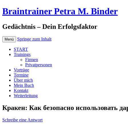
Braintrainer Petra M. Binder
Gedächtnis – Dein Erfolgsfaktor
Springe zum Inhalt
Menü
START
Trainings
Firmen
Privatpersonen
Vorträge
Termine
Über mich
Mein Buch
Kontakt
Weiterleitung
Кракен: Как безопасно использовать да
Schreibe eine Antwort