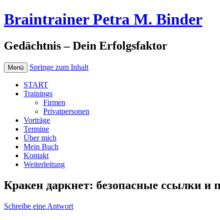
Braintrainer Petra M. Binder
Gedächtnis – Dein Erfolgsfaktor
Springe zum Inhalt
Menü
START
Trainings
Firmen
Privatpersonen
Vorträge
Termine
Über mich
Mein Buch
Kontakt
Weiterleitung
Кракен даркнет: безопасные ссылки и 
Schreibe eine Antwort