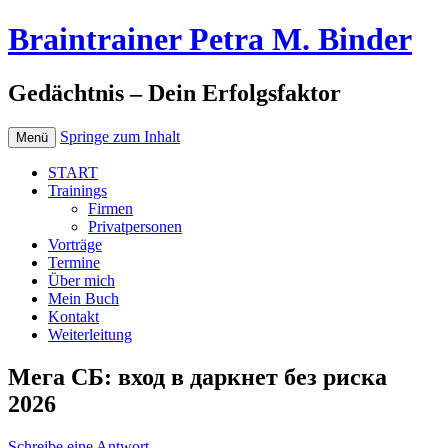
Braintrainer Petra M. Binder
Gedächtnis – Dein Erfolgsfaktor
Springe zum Inhalt
Menü
START
Trainings
Firmen
Privatpersonen
Vorträge
Termine
Über mich
Mein Buch
Kontakt
Weiterleitung
Мега СБ: вход в даркнет без риска
2026
Schreibe eine Antwort