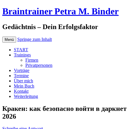
Braintrainer Petra M. Binder
Gedächtnis – Dein Erfolgsfaktor
Springe zum Inhalt
Menü
START
Trainings
Firmen
Privatpersonen
Vorträge
Termine
Über mich
Mein Buch
Kontakt
Weiterleitung
Кракен: как безопасно войти в даркнет
2026
Schreibe eine Antwort