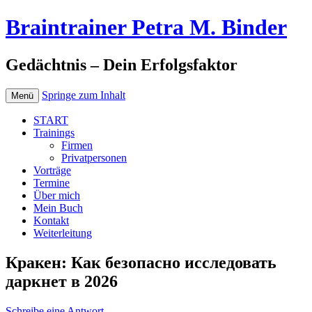
Braintrainer Petra M. Binder
Gedächtnis – Dein Erfolgsfaktor
Springe zum Inhalt
Menü
START
Trainings
Firmen
Privatpersonen
Vorträge
Termine
Über mich
Mein Buch
Kontakt
Weiterleitung
Кракен: Как безопасно исследовать
даркнет в 2026
Schreibe eine Antwort