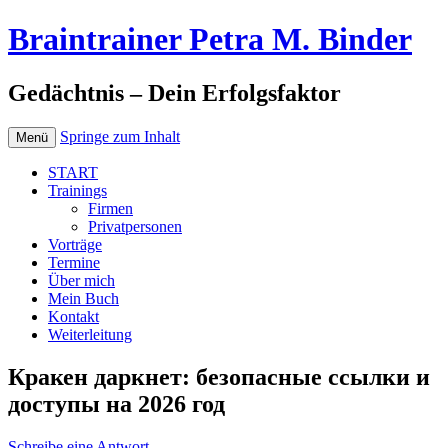
Braintrainer Petra M. Binder
Gedächtnis – Dein Erfolgsfaktor
Springe zum Inhalt
Menü
START
Trainings
Firmen
Privatpersonen
Vorträge
Termine
Über mich
Mein Buch
Kontakt
Weiterleitung
Кракен даркнет: безопасные ссылки и
доступы на 2026 год
Schreibe eine Antwort