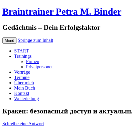
Braintrainer Petra M. Binder
Gedächtnis – Dein Erfolgsfaktor
Springe zum Inhalt
Menü
START
Trainings
Firmen
Privatpersonen
Vorträge
Termine
Über mich
Mein Buch
Kontakt
Weiterleitung
Кракен: безопасный доступ и актуальн
Schreibe eine Antwort